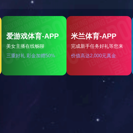
防护等
桩式，