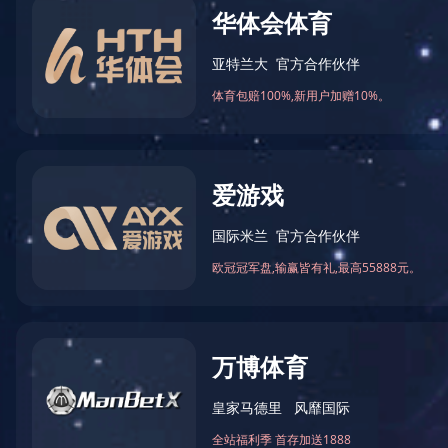
首页
固定式气体探测器
固定式气体报警器
密闭空间