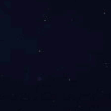
（中
平台
箱
uhong@anfucloud.com
址
沂经济技术开发区高效集约示范园区官庄路3号