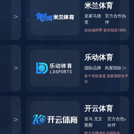
返回列
闭空间可燃气体监测装置
间可燃气体监测装置
激光气体传感器
、角度传感器、温湿度传感器等多种传
电
据
定期通过
4G
上传
级为
E
x
ia IIC T
4
G
a