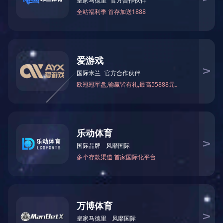
固定式气体报警器