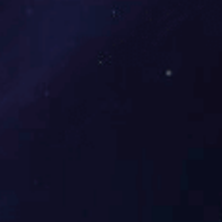
密闭空间可燃气体监测装置
密闭空间可燃气体监测装置
More