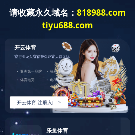
CUSTOMER SUPPORT
您可以获取最新的产品信息和操作指南
全部【
1
】条 当前第【
1
】页/共【
1
】页