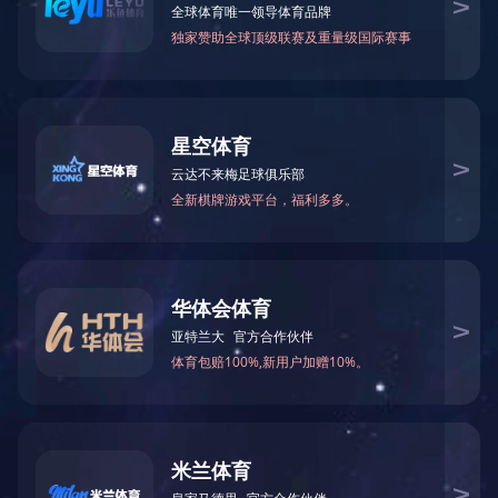
CopyRight ©2023乐动平台-乐动（中国）一站式服务平台 All
Rights Reserved
王经理:19353961387
地址：临沂经济技术开发区高效集约示范园区官庄路3号
工商营业执
照信
息公示
首页
返回
手机
电话