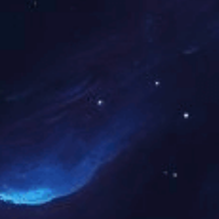
ZBK-2000 128
ZBK-2000 128路
More