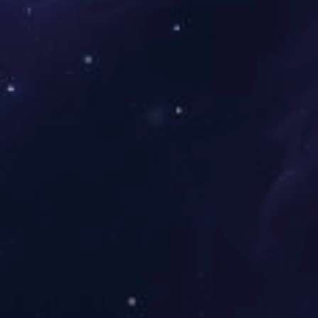
ZBK-2000 32
ZBK-2000 32路