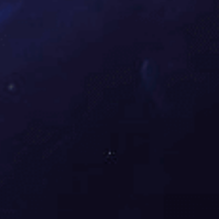
ZBK-2000 64路
ZBK-2000 64路
More