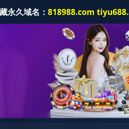
资质证书
关于我们
宣传资料
新闻中心