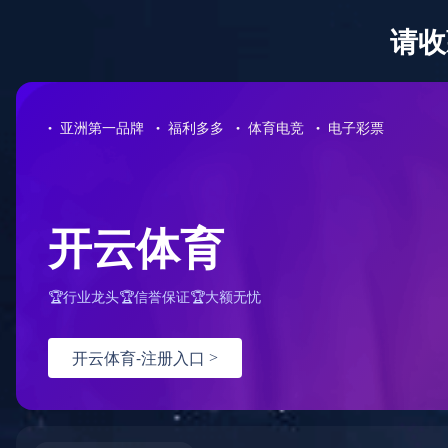
首页
产品展示
核心优势
PRODUCT
我们一直致力于提供最好的质量和服务