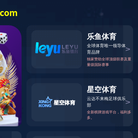
0539-8892779
乐动平台-乐动（中国）一站式服务平台