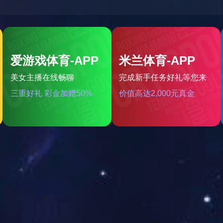
智慧市政
燃气电磁阀
其
气体报警控制器