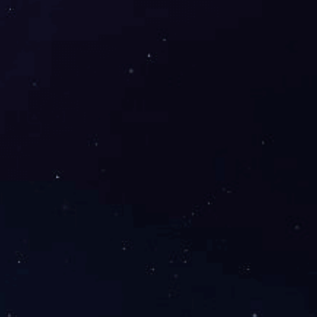
（中
平台
箱
uhong@anfucloud.com
址
沂经济技术开发区高效集约示范园区官庄路3号