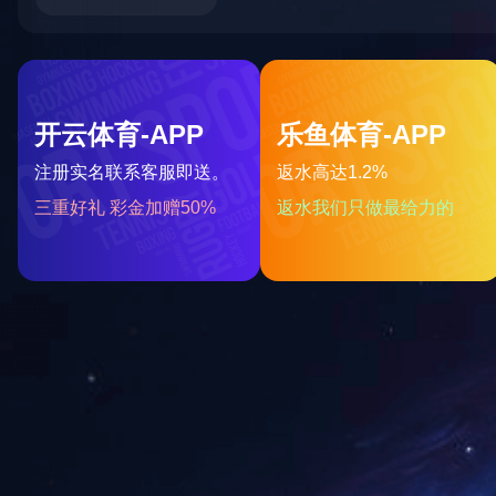
2026/3/20
乐动平台-乐动（中国）一站式服务平台 2025年度ESG报告