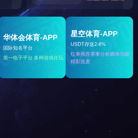
2025/2/15
ppm操作视频
MLT5100便携式激光甲烷遥测
MLT5100便携式激光甲烷遥测仪操作视频