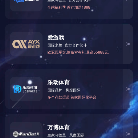
2023-3
More
10
BTS-5D便携式毒性气体检测仪常用功能操作演
示
BTS-5D便携式毒性气体检测仪常用功能操作演示
2023-3
More
10
BTS-5乐动平台-乐动（中国）一站式服务平台
常用功能操作演示