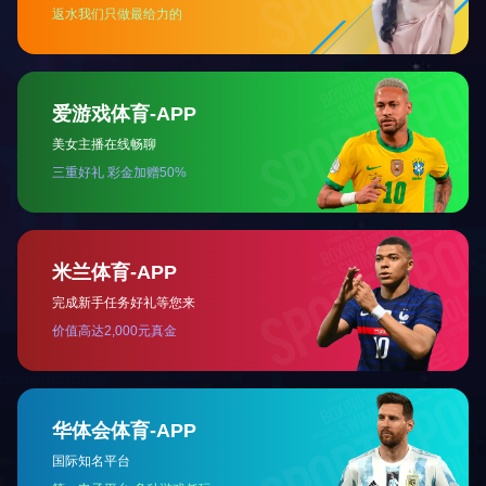
CopyRight ©2023乐动平台-乐动（中国）一站式服务平台 All
Rights Reserved
王经理:19353961387
地址：临沂经济技术开发区高效集约示范园区官庄路3号
工商营业执
照信
息公示